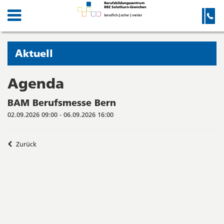
Kanton
Navigation
Hauptnavigation
Service-
Navigation
Solothurn
und
Wichtige
Suche
Seiten
Sie
Aktuell
befinden
sich
Agenda
Startseite
Hauptnavigation
gerade
Inhalt
BAM Berufsmesse Bern
in:
Sitemap
02.09.2026 09:00 - 06.09.2026 16:00
Suche
Zurück
Seitenleiste