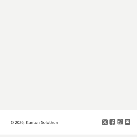
Footer
Copyright
Social
Media
© 2026, Kanton Solothurn