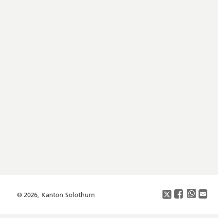
Footer
Copyright
Social
Media
© 2026, Kanton Solothurn