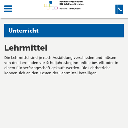
Kanton
Navigation
Hauptnavigation
Service-
Navigation
Solothurn
und
Wichtige
Suche
Seiten
Sie
Unterricht
befinden
sich
Lehrmittel
Startseite
Hauptnavigation
gerade
Inhalt
Die Lehrmittel sind je nach Ausbildung verschieden und müssen
in:
Sitemap
von den Lernenden vor Schuljahresbeginn online bestellt oder in
Suche
einem Bücherfachgeschäft gekauft werden. Die Lehrbetriebe
können sich an den Kosten der Lehrmittel beteiligen.
Seitenleiste