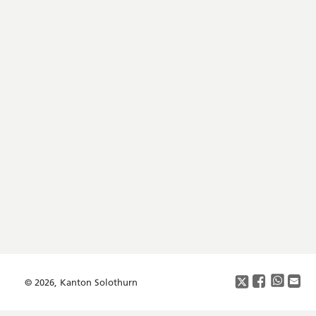
Footer
Copyright
Social
Media
© 2026, Kanton Solothurn