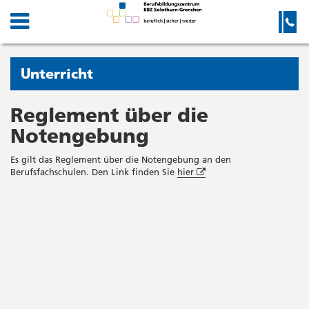
Kanton
Navigation
Hauptnavigation
Service-
Navigation
Solothurn
und
Wichtige
Suche
Seiten
Sie
Unterricht
befinden
sich
Reglement über die
Startseite
Hauptnavigation
gerade
Notengebung
Inhalt
in:
Sitemap
Es gilt das Reglement über die Notengebung an den
Suche
Öffnet
Berufsfachschulen. Den Link finden Sie
hier
in
neuem
Seitenleiste
Fenster