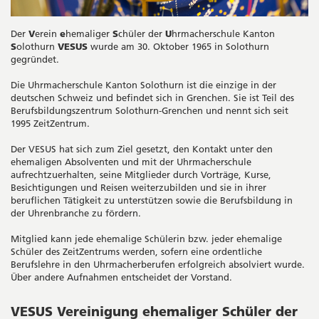
Der
V
erein
e
hemaliger
S
chüler der
U
hrmacherschule Kanton
S
olothurn
VESUS
wurde am 30. Oktober 1965 in Solothurn
gegründet.
Die Uhrmacherschule Kanton Solothurn ist die einzige in der
deutschen Schweiz und befindet sich in Grenchen. Sie ist Teil des
Berufsbildungszentrum Solothurn-Grenchen und nennt sich seit
1995 ZeitZentrum.
Der VESUS hat sich zum Ziel gesetzt, den Kontakt unter den
ehemaligen Absolventen und mit der Uhrmacherschule
aufrechtzuerhalten, seine Mitglieder durch Vorträge, Kurse,
Besichtigungen und Reisen weiterzubilden und sie in ihrer
beruflichen Tätigkeit zu unter­stützen sowie die Berufsbildung in
der Uhrenbranche zu fördern.
Mitglied kann jede ehemalige Schülerin bzw. jeder ehemalige
Schüler des ZeitZentrums werden, sofern eine ordentliche
Berufslehre in den Uhrmacherberufen erfolgreich absolviert wurde.
Über andere Aufnahmen entscheidet der Vorstand.
VESUS Vereinigung ehemaliger Schüler der