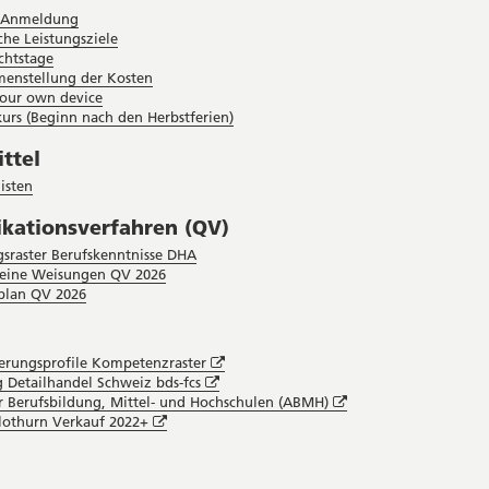
-Anmeldung
che Leistungsziele
chtstage
enstellung der Kosten
your own device
urs (Beginn nach den Herbstferien)
ttel
isten
ikationsverfahren (QV)
sraster Berufskenntnisse DHA
eine Weisungen QV 2026
plan QV 2026
Öffnet
erungsprofile Kompetenzraster
Öffnet
in
 Detailhandel Schweiz bds-fcs
in
neuem
Öffnet
r Berufsbildung, Mittel- und Hochschulen (ABMH)
Öffnet
neuem
Fenster
in
lothurn Verkauf 2022+
in
Fenster
neuem
neuem
Fenster
Fenster