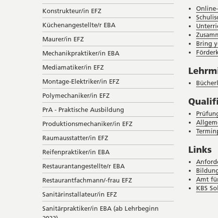
Online
Konstrukteur/in EFZ
Schulis
Küchenangestellte/r EBA
Unterri
Zusamm
Maurer/in EFZ
Bring 
Förderk
Mechanikpraktiker/in EBA
Mediamatiker/in EFZ
Lehrmi
Montage-Elektriker/in EFZ
Bücherl
Polymechaniker/in EFZ
Qualif
PrA - Praktische Ausbildung
Prüfung
Allgem
Produktionsmechaniker/in EFZ
Termin
Raumausstatter/in EFZ
Links
Reifenpraktiker/in EBA
Anford
Restaurantangestellte/r EBA
Bildung
Amt fü
Restaurantfachmann/-frau EFZ
KBS So
Sanitärinstallateur/in EFZ
Sanitärpraktiker/in EBA (ab Lehrbeginn