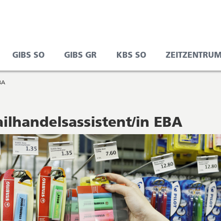
FFNET
GIBS SO
GIBS GR
KBS SO
ZEITZENTRUM
N
BA
EUEM
ENSTER
ilhandelsassistent/in EBA