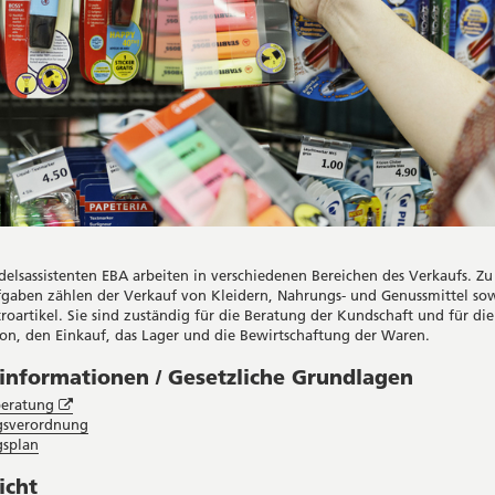
delsassistenten EBA arbeiten in verschiedenen Bereichen des Verkaufs. Zu
fgaben zählen der Verkauf von Kleidern, Nahrungs- und Genussmittel sow
troartikel. Sie sind zuständig für die Beratung der Kundschaft und für die
ion, den Einkauf, das Lager und die Bewirtschaftung der Waren.
informationen / Gesetzliche Grundlagen
Öffnet
beratung
in
gsverordnung
neuem
gsplan
Fenster
icht