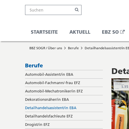
Kanton
Suche
Online-
Navigation
Hauptnavigation
Service-
Suchen
Schalter
Navigation
Solothurn
Wichtige
und
Seiten
Suche
Ö
STARTSEITE
AKTUELL
EBZ SO
Sie
I
Startseite
befinden
BBZ SOGR / Über uns
Berufe
Detailhandelsassistent/in E
Hauptnavigation
sich
N
Inhalt
hier
Sitemap
Subnavigation
Berufe
F
Suche
Deta
Automobil-Assistent/in EBA
Automobil-Fachmann/-frau EFZ
Automobil-Mechatroniker/in EFZ
Dekorationsnäher/in EBA
Detailhandelsassistent/in EBA
Detailhandelsfachleute EFZ
Drogist/in EFZ