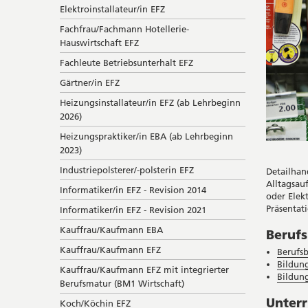
Elektroinstallateur/in EFZ
Fachfrau/Fachmann Hotellerie-
Hauswirtschaft EFZ
Fachleute Betriebsunterhalt EFZ
Gärtner/in EFZ
Heizungsinstallateur/in EFZ (ab Lehrbeginn
2026)
Heizungspraktiker/in EBA (ab Lehrbeginn
2023)
Industriepolsterer/-polsterin EFZ
Detailhan
Alltagsau
Informatiker/in EFZ - Revision 2014
oder Elek
Präsentat
Informatiker/in EFZ - Revision 2021
Kauffrau/Kaufmann EBA
Berufs
Kauffrau/Kaufmann EFZ
Berufs
Bildun
Kauffrau/Kaufmann EFZ mit integrierter
Bildun
Berufsmatur (BM1 Wirtschaft)
Unterr
Koch/Köchin EFZ