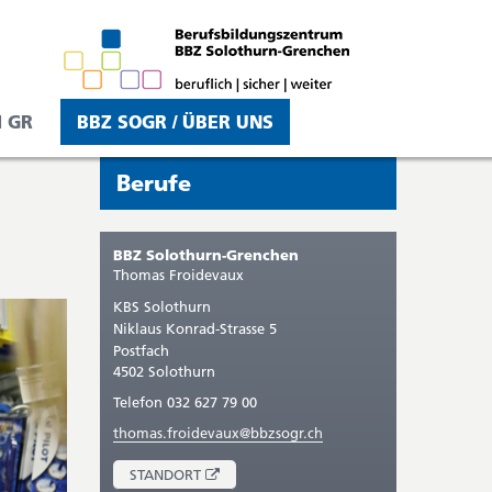
 GR
BBZ SOGR / ÜBER UNS
Seitenleiste
Sie
Berufe
befinden
sich
BBZ Solothurn-Grenchen
gerade
Thomas
Froidevaux
in:
KBS Solothurn
Niklaus Konrad-Strasse 5
Postfach
4502 Solothurn
Telefon 032 627 79 00
thomas.froidevaux@bbzsogr.ch
ÖFFNET
STANDORT