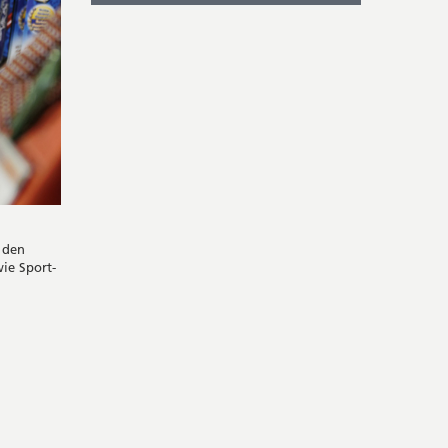
IN
NEUEM
FENSTER
 den
ie Sport-