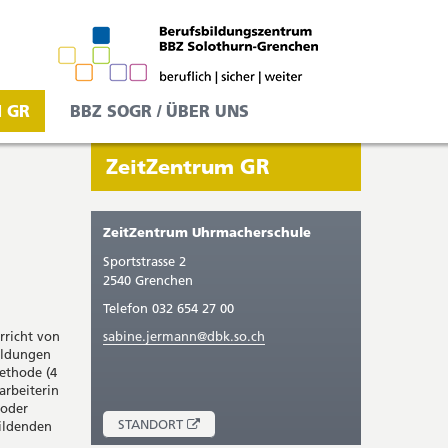
 GR
BBZ SOGR / ÜBER UNS
Seitenleiste
Sie
ZeitZentrum GR
befinden
sich
ZeitZentrum Uhrmacherschule
gerade
Sportstrasse 2
in:
2540 Grenchen
Telefon 032 654 27 00
rricht von
sabine.jermann@dbk.so.ch
ildungen
ethode (4
arbeiterin
 oder
ÖFFNET
STANDORT
ildenden
IN