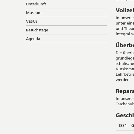
Unterkunft
Vollze
Museum
In unsere
VESUS
unter ein
und Theor
Besuchstage
integral 
Agenda
Überbe
Die überb
grundlege
schulische
Kurskommi
Lehrbetri
werden.
Repara
In unsere
Taschenuh
Geschi
1884
G