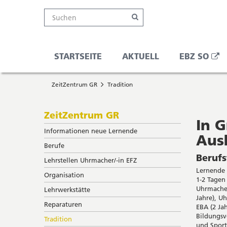
Kanton
Suche
Online-
Navigation
Hauptnavigation
Service-
Suchen
Schalter
Navigation
Solothurn
Wichtige
und
Seiten
Suche
Ö
STARTSEITE
AKTUELL
EBZ SO
Sie
I
Startseite
befinden
ZeitZentrum GR
Tradition
Hauptnavigation
sich
N
Inhalt
hier
Sitemap
Subnavigation
ZeitZentrum GR
F
Suche
In 
Informationen neue Lernende
Aus
Berufe
Berufs
Lehrstellen Uhrmacher/-in EFZ
Lernende 
Organisation
1-2 Tagen
Uhrmacher
Lehrwerkstätte
Jahre), U
Reparaturen
EBA (2 Ja
Bildungsv
Tradition
und Sport