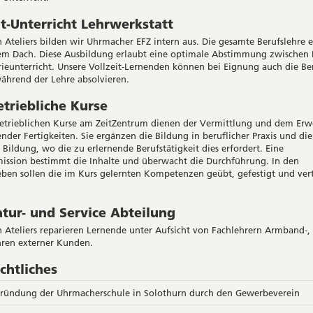
it-Unterricht Lehrwerkstatt
n Ateliers bilden wir Uhrmacher EFZ intern aus. Die gesamte Berufslehre e
em Dach. Diese Ausbildung erlaubt eine optimale Abstimmung zwischen P
ieunterricht. Unsere Vollzeit-Lernenden können bei Eignung auch die B
während der Lehre absolvieren.
triebliche Kurse
etrieblichen Kurse am ZeitZentrum dienen der Vermittlung und dem Erw
nder Fertigkeiten. Sie ergänzen die Bildung in beruflicher Praxis und die
 Bildung, wo die zu erlernende Berufstätigkeit dies erfordert. Eine
ssion bestimmt die Inhalte und überwacht die Durchführung. In den
eben sollen die im Kurs gelernten Kompetenzen geübt, gefestigt und vert
tur- und Service Abteilung
n Ateliers reparieren Lernende unter Aufsicht von Fachlehrern Armband-,
ren externer Kunden.
chtliches
ründung der Uhrmacherschule in Solothurn durch den Gewerbeverein