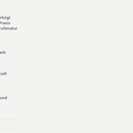
NEUEM
FENSTER
rfolgt
raxis-
erufsmatur
erb
ieft
 und