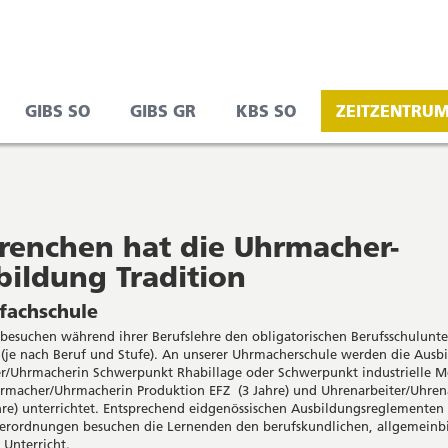
FFNET
GIBS SO
GIBS GR
KBS SO
ZEITZENTRUM
N
EUEM
ENSTER
Grenchen hat die Uhrmacher-
bildung Tradition
fachschule
besuchen während ihrer Berufslehre den obligatorischen Berufsschulunte
 (je nach Beruf und Stufe). An unserer Uhrmacherschule werden die Ausb
/Uhrmacherin Schwerpunkt Rhabillage oder Schwerpunkt industrielle M
hrmacher/Uhrmacherin Produktion EFZ (3 Jahre) und Uhrenarbeiter/Uhren
hre) unterrichtet. Entsprechend eidgenössischen Ausbildungsreglementen
erordnungen besuchen die Lernenden den berufskundlichen, allgemeinb
 Unterricht.