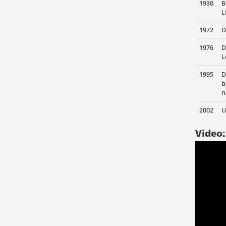
1930
B
L
1972
D
1976
D
L
1995
D
b
n
2002
U
Video