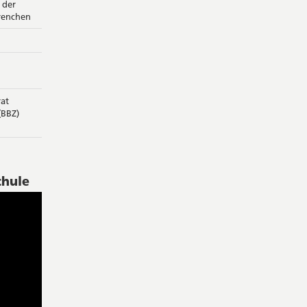
 der
renchen
at
(BBZ)
chule