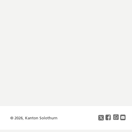
Footer
Copyright
Social
Media
© 2026, Kanton Solothurn